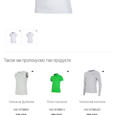
Також ми пропонуємо такі продукти :
Чоловіча футболка
Поло чоловіче
Чоловічий лонгслів
H4L18-TSM001
H4L18-TSM015
H4L18-TSML001